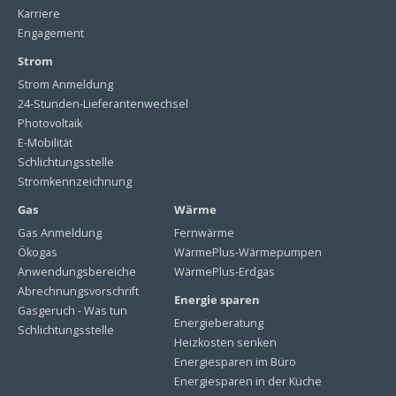
Karriere
Engagement
Strom
Strom Anmeldung
24-Stunden-Lieferantenwechsel
Photovoltaik
E-Mobilität
Schlichtungsstelle
Stromkennzeichnung
Gas
Wärme
Gas Anmeldung
Fernwärme
Ökogas
WärmePlus-Wärmepumpen
Anwendungsbereiche
WärmePlus-Erdgas
Abrechnungsvorschrift
Energie sparen
Gasgeruch - Was tun
Energieberatung
Schlichtungsstelle
Heizkosten senken
Energiesparen im Büro
Energiesparen in der Küche