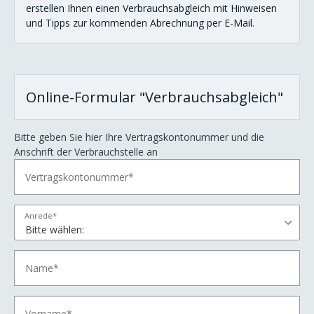
erstellen Ihnen einen Verbrauchsabgleich mit Hinweisen
und Tipps zur kommenden Abrechnung per E-Mail.
AngerCard beantragen
sonstige Anfrage
Störung melden
Online-Formular "Verbrauchsabgleich"
Zählerablesung
Bitte geben Sie hier Ihre Vertragskontonummer und die
Zählerstand melden
Anschrift der Verbrauchstelle an
Kündigung
Vermieterservice
Anrede*
Wallbox-Installations-Check
Netzanschlussportal
Unternehmen
Internet