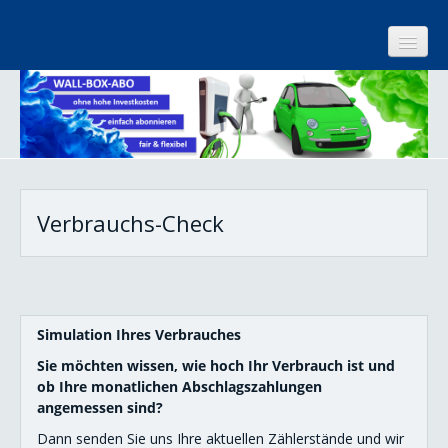
Start
Kundenzentrum
Anmeldung - Strom
Verbrauchs-Check
Anmeldung - Gas
Tarif ändern
Umzug melden
Simulation Ihres Verbrauches
Zahlungsweise ändern
Sie möchten wissen, wie hoch Ihr Verbrauch ist und
ob Ihre monatlichen Abschlagszahlungen
Abschläge ändern
angemessen sind?
Dann senden Sie uns Ihre aktuellen Zählerstände und wir
Verbrauchs-Check