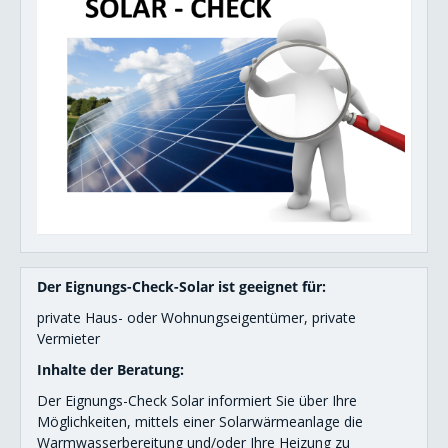
Gebäude-Check
Heiz-Check
Solar-Check
Detail-Check
Solarwärme-Check
Eignungs-Check-Heizung
Energieausweis
Der Eignungs-Check-Solar ist geeignet für:
private Haus- oder Wohnungseigentümer, private
Heizkosten senken
Vermieter
Energiesparen im Büro
Inhalte der Beratung:
Energiesparen in der Küche
Der Eignungs-Check Solar informiert Sie über Ihre
Möglichkeiten, mittels einer Solarwärmeanlage die
Wasser sparen
Warmwasserbereitung und/oder Ihre Heizung zu