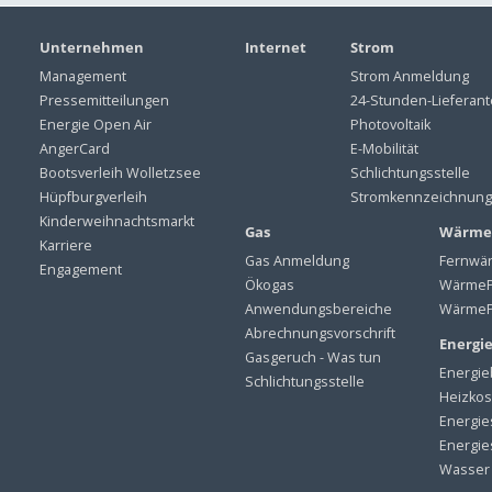
Unternehmen
Internet
Strom
Management
Strom Anmeldung
Pressemitteilungen
24-Stunden-Lieferan
Energie Open Air
Photovoltaik
AngerCard
E-Mobilität
Bootsverleih Wolletzsee
Schlichtungsstelle
Hüpfburgverleih
Stromkennzeichnung
Kinderweihnachtsmarkt
Gas
Wärme
Karriere
Gas Anmeldung
Fernwä
Engagement
Ökogas
WärmeP
Anwendungsbereiche
WärmeP
Abrechnungsvorschrift
Energi
Gasgeruch - Was tun
Energie
Schlichtungsstelle
Heizkos
Energie
Energie
Wasser