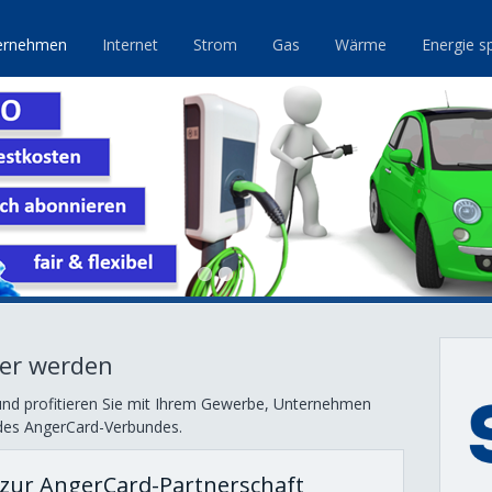
ernehmen
Internet
Strom
Gas
Wärme
Energie s
ner werden
und profitieren Sie mit Ihrem Gewerbe, Unternehmen
 des AngerCard-Verbundes.
 zur AngerCard-Partnerschaft