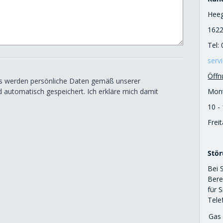
Heeg
1622
Tel:
serv
Öffn
s werden persönliche Daten gemäß unserer
Mont
 automatisch gespeichert. Ich erkläre mich damit
10 -
Frei
Stör
Bei 
Bere
für 
Tel
Gas