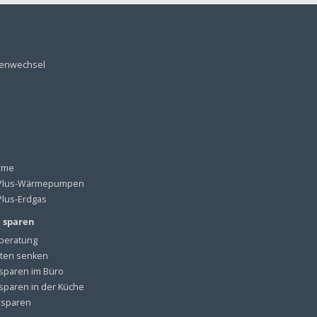
tenwechsel
rme
lus-Wärmepumpen
lus-Erdgas
e sparen
beratung
ten senken
sparen im Büro
sparen in der Küche
 sparen