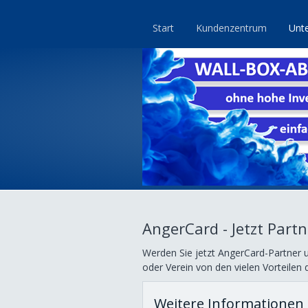
Start
Kundenzentrum
Unt
AngerCard - Jetzt Part
Werden Sie jetzt AngerCard-Partner 
oder Verein von den vielen Vorteilen
Weitere Informationen