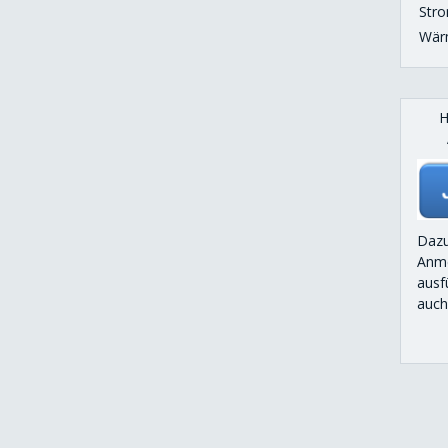
Str
Wär
H
Dazu
Anme
ausf
auch