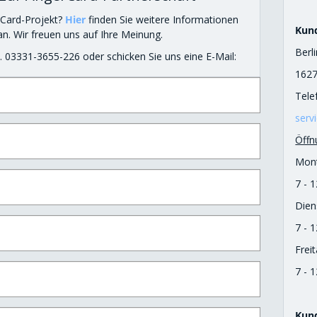
Card-Projekt?
Hier
finden Sie weitere Informationen
Kun
an. Wir freuen uns auf Ihre Meinung.
Berl
. 03331-3655-226 oder schicken Sie uns eine E-Mail:
162
Tele
serv
Öffn
Mont
7 - 
Dien
7 - 
Freit
7 - 
Kun